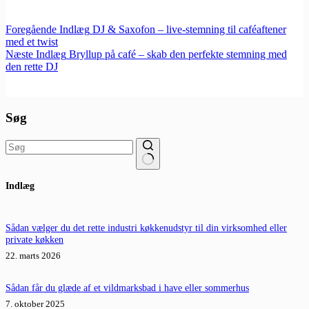
Foregående
Indlæg
DJ & Saxofon – live-stemning til caféaftener
med et twist
Næste
Indlæg
Bryllup på café – skab den perfekte stemning med
den rette DJ
Søg
Ingen
Indlæg
resultater
Sådan vælger du det rette industri køkkenudstyr til din virksomhed eller
private køkken
22. marts 2026
Sådan får du glæde af et vildmarksbad i have eller sommerhus
7. oktober 2025