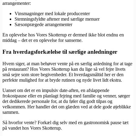
arrangementer:
Vinsmagninger med lokale producenter
Stemningsfyldte aftener med særlige menuer
Sæsonprægede arrangementer
En oplevelse hos Vores Skotterup er dermed ikke blot endnu en
middag – det er en oplevelse for sanserne.
Fra hverdagsforkælelse til særlige anledninger
Hvem siger, at man behøver vente på en særlig anledning for at tage
på restaurant? Hos Vores Skotterup kan du lige så vel fejre livets
små sejre som store begivenheder. Et hverdagsmåltid her er den
perfekte mulighed for at bryde rutinen og nyde livet lidt ekstra.
Uanset om det er en impulsiv date-aften, en afslappende
frokostpause eller en planlagt fejring med familie og venner, sørger
det dedikerede personale for, at du føler dig godt tilpas og
velkommen. Her handler det om glæden ved at dele gode øjeblikke
sammen.
Så hvorfor vente? Forkæl dig selv med en gastronomisk pause tæt
på vandet hos Vores Skotterup.