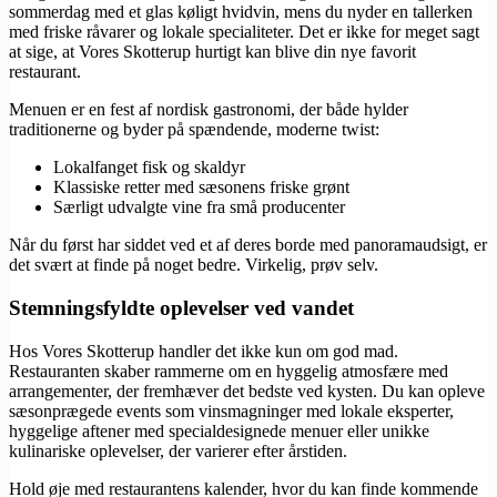
sommerdag med et glas køligt hvidvin, mens du nyder en tallerken
med friske råvarer og lokale specialiteter. Det er ikke for meget sagt
at sige, at Vores Skotterup hurtigt kan blive din nye favorit
restaurant.
Menuen er en fest af nordisk gastronomi, der både hylder
traditionerne og byder på spændende, moderne twist:
Lokalfanget fisk og skaldyr
Klassiske retter med sæsonens friske grønt
Særligt udvalgte vine fra små producenter
Når du først har siddet ved et af deres borde med panoramaudsigt, er
det svært at finde på noget bedre. Virkelig, prøv selv.
Stemningsfyldte oplevelser ved vandet
Hos Vores Skotterup handler det ikke kun om god mad.
Restauranten skaber rammerne om en hyggelig atmosfære med
arrangementer, der fremhæver det bedste ved kysten. Du kan opleve
sæsonprægede events som vinsmagninger med lokale eksperter,
hyggelige aftener med specialdesignede menuer eller unikke
kulinariske oplevelser, der varierer efter årstiden.
Hold øje med restaurantens kalender, hvor du kan finde kommende