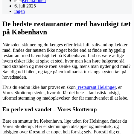
Redaktionen
6. juli 2025
ingen
De bedste restauranter med havudsigt tæt
på København
Når solen skinner, og du længes efter frisk luft, saltvand og lækker
mad, findes der næsten ikke noget bedre end at finde en hyggelig
restaurant med havudsigt tæt på København. Lad os være ærlige –
hvem elsker ikke at spise et sted, hvor man kan høre bølgerne slå
mod stranden og mærke roen sænke sig, mens man nyder god mad?
Sæt dig ud i bilen, og tage på en kulinarisk tur langs kysten tæt på
hovedstaden.
Hvis du endnu ikke har prøvet en skøn
​
restaurant Helsingør
, er
Vores Skotterup stedet, hvor du får det hele – fantastisk udsigt,
uformel stemning og madoplevelser, der får mundvandet til at løbe.
En perle ved vandet – Vores Skotterup
Bare en smuttur fra København, lige uden for Helsingør, finder du
Vores Skotterup. Her er stemningen afslappet og autentisk, og
udsigten over Øresund er noget helt for sig selv. Forestil dig en