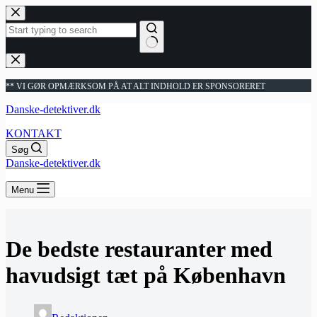
Fortsæt
til
indhold
Ingen
resultater
** VI GØR OPMÆRKSOM PÅ AT ALT INDHOLD ER SPONSORERET
Danske-detektiver.dk
KONTAKT
Søg
Danske-detektiver.dk
Menu
De bedste restauranter med
havudsigt tæt på København