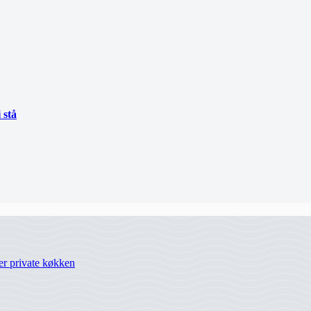
 stå
ler private køkken