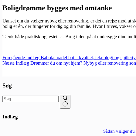
Boligdrømme bygges med omtanke
Uanset om du vælger nybyg eller renovering, er det en rejse mod at
bolig er én, der fungerer for dig og din familie. Hvor I trives, vokser 
Tænk både praktisk og æstetisk. Brug tiden på at undersøge dine mulig
Foregående
Indlæg
Babolat padel bat – kvalitet, teknologi og spillert
Næste
Indlæg
Drømmer du om nyt hjem? Nybyg eller renovering som
Søg
Ingen
resultater
Indlæg
Sådan vælger du d