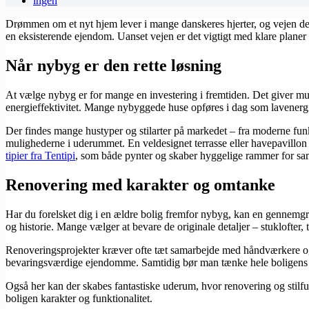
ingen
Drømmen om et nyt hjem lever i mange danskeres hjerter, og vejen dert
en eksisterende ejendom. Uanset vejen er det vigtigt med klare planer
Når nybyg er den rette løsning
At vælge nybyg er for mange en investering i fremtiden. Det giver mul
energieffektivitet. Mange nybyggede huse opføres i dag som lavener
Der findes mange hustyper og stilarter på markedet – fra moderne funki
mulighederne i uderummet. En veldesignet terrasse eller havepavillon 
tipier fra Tentipi
, som både pynter og skaber hyggelige rammer for sa
Renovering med karakter og omtanke
Har du forelsket dig i en ældre bolig fremfor nybyg, kan en gennemgr
og historie. Mange vælger at bevare de originale detaljer – stukloft
Renoveringsprojekter kræver ofte tæt samarbejde med håndværkere og ark
bevaringsværdige ejendomme. Samtidig bør man tænke hele boligens fun
Også her kan der skabes fantastiske uderum, hvor renovering og stilfu
boligen karakter og funktionalitet.