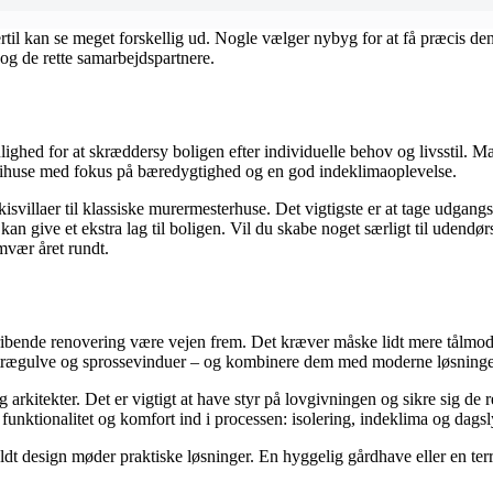
il kan se meget forskellig ud. Nogle vælger nybyg for at få præcis den
 og de rette samarbejdspartnere.
ighed for at skræddersy boligen efter individuelle behov og livsstil. 
gihuse med fokus på bæredygtighed og en god indeklimaoplevelse.
svillaer til klassiske murermesterhuse. Det vigtigste er at tage udgang
kan give et ekstra lag til boligen. Vil du skabe noget særligt til ude
mvær året rundt.
ibende renovering være vejen frem. Det kræver måske lidt mere tålmodi
er, trægulve og sprossevinduer – og kombinere dem med moderne løsninge
itekter. Det er vigtigt at have styr på lovgivningen og sikre sig de ret
ktionalitet og komfort ind i processen: isolering, indeklima og dagsly
ldt design møder praktiske løsninger. En hyggelig gårdhave eller en te