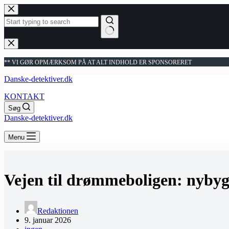
Fortsæt
til
indhold
Ingen
resultater
** VI GØR OPMÆRKSOM PÅ AT ALT INDHOLD ER SPONSORERET
Danske-detektiver.dk
KONTAKT
Søg
Danske-detektiver.dk
Menu
Vejen til drømmeboligen: nybyg
Redaktionen
9. januar 2026