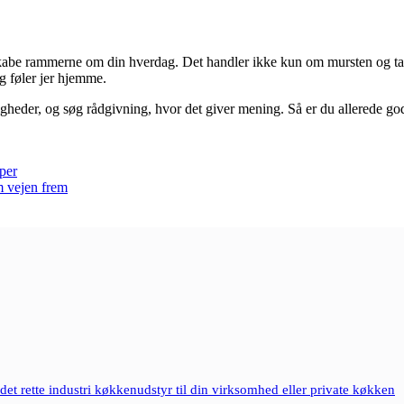
 skabe rammerne om din hverdag. Det handler ikke kun om mursten og ta
og føler jer hjemme.
heder, og søg rådgivning, hvor det giver mening. Så er du allerede godt
yper
 vejen frem
et rette industri køkkenudstyr til din virksomhed eller private køkken