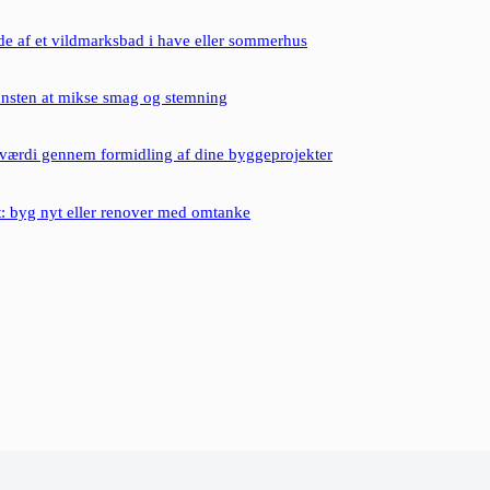
de af et vildmarksbad i have eller sommerhus
nsten at mikse smag og stemning
værdi gennem formidling af dine byggeprojekter
t: byg nyt eller renover med omtanke